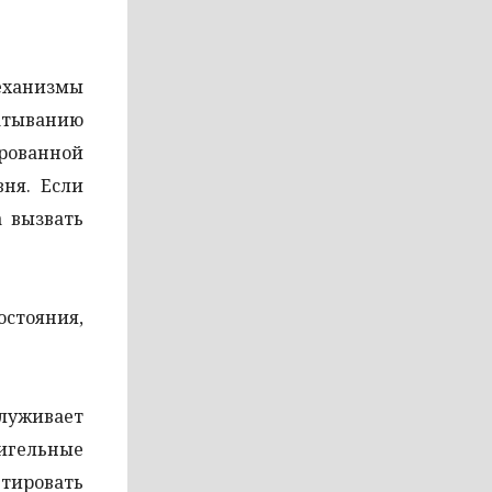
еханизмы
шатыванию
ированной
вня. Если
а вызвать
стояния,
служивает
ригельные
тировать