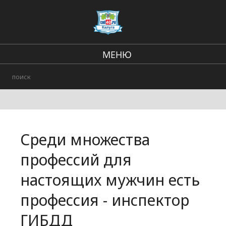
МЕНЮ
В стране и мире
Региональные новости
Городские события
Среди множества
Происшествия
профессий для
настоящих мужчин есть
профессия - инспектор
ГИБДД