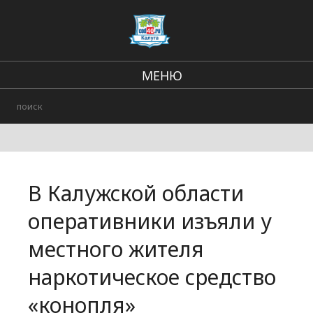
МЕНЮ
В стране и мире
Региональные новости
Городские события
В Калужской области
Происшествия
оперативники изъяли у
местного жителя
наркотическое средство
«конопля»