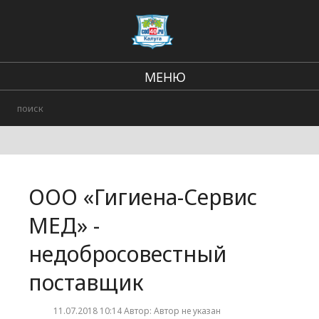
МЕНЮ
В стране и мире
Региональные новости
Городские события
ООО «Гигиена-Сервис
Происшествия
МЕД» -
недобросовестный
поставщик
11.07.2018 10:14 Автор: Автор не указан