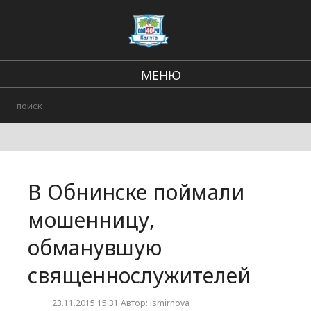
МЕНЮ
В стране и мире
Региональные новости
Городские события
В Обнинске поймали
Происшествия
мошенницу,
обманувшую
священнослужителей
23.11.2015 15:31 Автор: ismirnova