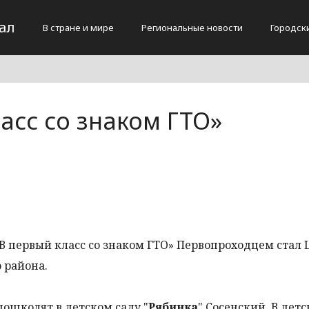
ал
В стране и мире
Региональные новости
Городск
асс со знаком ГТО»
«В первый класс со знаком ГТО» Первопроходцем стал
о района.
дошколят в детском саду "
Рябинка
" Сосенский. В дет