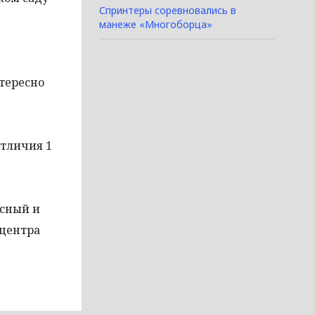
Спринтеры соревновались в
манеже «Многоборца»
тересно
отличия 1
есный и
 центра