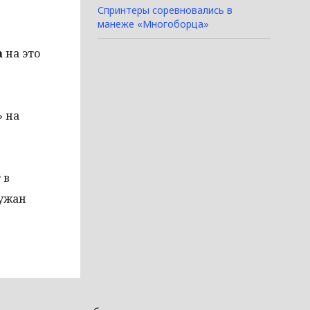
Спринтеры соревновались в
манеже «Многоборца»
а
на это
» на
 в
лужан