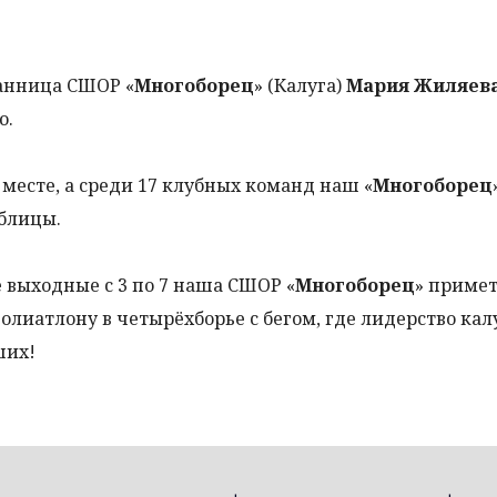
анница СШОР «
Многоборец
» (Калуга)
Мария Жиляев
ю.
месте, а среди 17 клубных команд наш «
Многоборец
аблицы.
 выходные с 3 по 7 наша СШОР «
Многоборец
» примет
олиатлону в четырёхборье с бегом, где лидерство ка
ших!