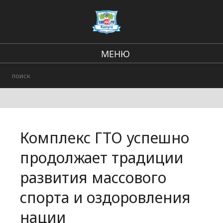
МЕНЮ
В стране и мире
Региональные новости
Городские события
Комплекс ГТО успешно
Происшествия
продолжает традиции
развития массового
спорта и оздоровления
нации