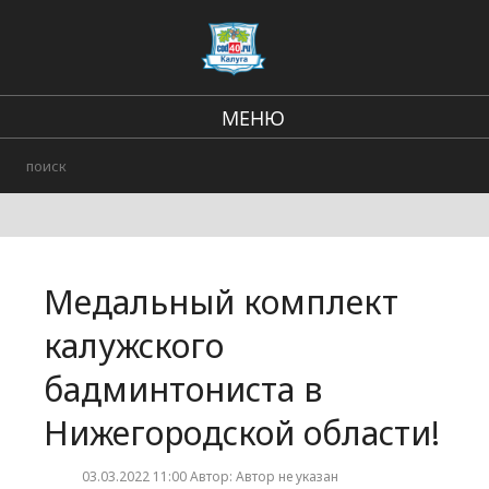
МЕНЮ
В стране и мире
Региональные новости
Городские события
Медальный комплект
Происшествия
калужского
бадминтониста в
Нижегородской области!
03.03.2022 11:00 Автор: Автор не указан