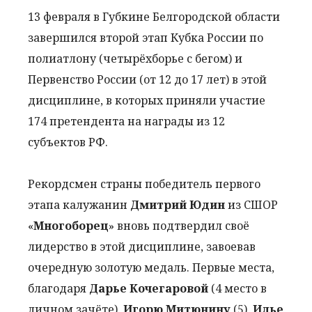
13 февраля в Губкине Белгородской области
завершился второй этап Кубка России по
полиатлону (четырёхборье с бегом) и
Первенство России (от 12 до 17 лет) в этой
дисциплине, в которых приняли участие
174 претендента на награды из 12
субъектов РФ.
Рекордсмен страны победитель первого
этапа калужанин
Дмитрий Юдин
из СШОР
«
Многоборец
» вновь подтвердил своё
лидерство в этой дисциплине, завоевав
очередную золотую медаль. Первые места,
благодаря
Дарье Кочегаровой
(4 место в
личном зачёте),
Игорю Митюнину
(5),
Илье