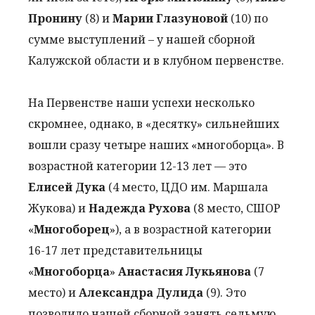
Пронину
(8) и
Марии Глазуновой
(10) по
сумме выступлений – у нашей сборной
Калужской области и в клубном первенстве.
На Первенстве наши успехи несколько
скромнее, однако, в «десятку» сильнейших
вошли сразу четыре наших «многоборца». В
возрастной категории 12-13 лет — это
Елисей Дука
(4 место, ЦДО им. Маршала
Жукова) и
Надежда Рухова
(8 место, СШОР
«
Многоборец
»), а в возрастной категории
16-17 лет представительницы
«
Многоборца
»
Анастасия Лукьянова
(7
место) и
Александра Дулида
(9). Это
позволило нашей сборной занять седьмую