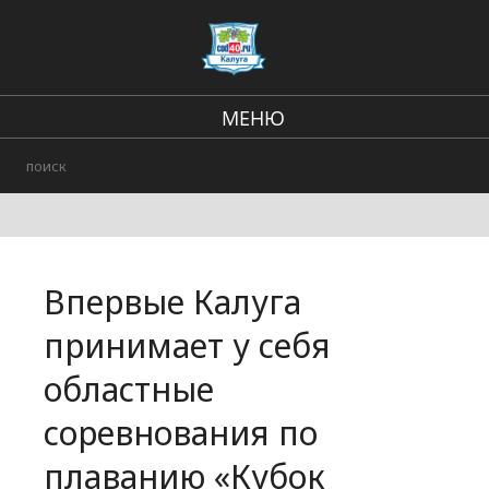
МЕНЮ
В стране и мире
Региональные новости
Городские события
Впервые Калуга
Происшествия
принимает у себя
областные
соревнования по
плаванию «Кубок