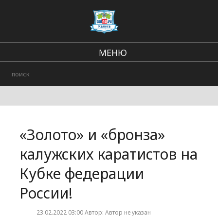
МЕНЮ
В стране и мире
Региональные новости
Городские события
«Золото» и «бронза»
Происшествия
калужских каратистов на
Кубке федерации
России!
23.02.2022 03:00 Автор: Автор не указан