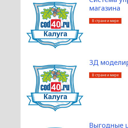
магазина
В стране и мире
3Д моделир
В стране и мире
Выгодные ц