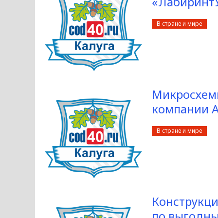
«Лабиринт
В стране и мире
Микросхем
компании Ac
В стране и мире
Конструкци
по выгодн