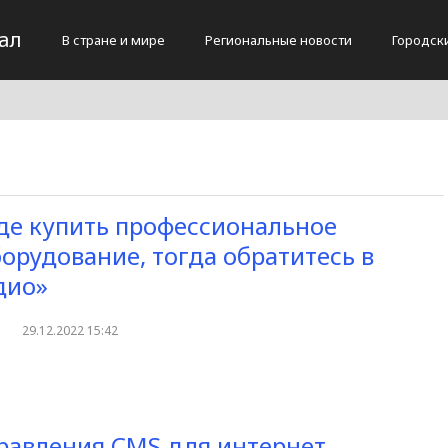
ал
В стране и мире
Региональные новости
Городск
где купить профессиональное
борудование, тогда обратитесь в
дио»
29.12.2022 15:42
равления CMS для интернет-