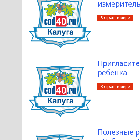
измерител
В стране и мире
Пригласите
ребенка
В стране и мире
Полезные р