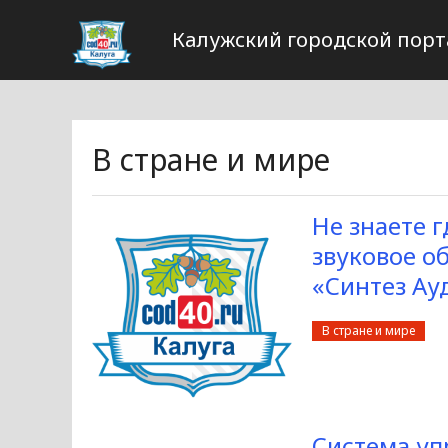
Калужский городской порт
В стране и мире
Не знаете 
звуковое о
«Синтез Ау
В стране и мире
Система уп