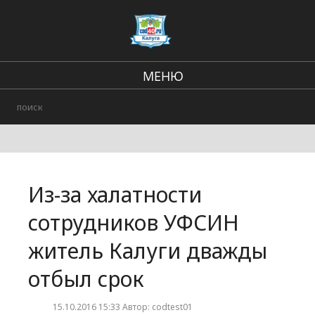
МЕНЮ
В стране и мире
Региональные новости
Городские события
Из-за халатности
Происшествия
сотрудников УФСИН
житель Калуги дважды
отбыл срок
15.10.2016 15:33 Автор: codtest01