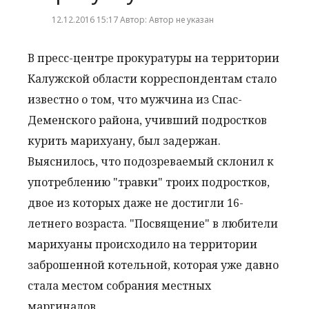
12.12.2016 15:17 Автор: Автор не указан
В
пресс
-
центре
прокуратуры
на
территории
Калужской
области
корреспондентам
стало
известно
о
том
,
что
мужчина
из
Спас
-
Деменского
района
,
учивший
подростков
курить
марихуану
,
был
задержан
.
Выяснилось
,
что
подозреваемый
склонил
к
употреблению
"
травки
"
троих
подростков
,
двое
из
которых
даже
не
достигли
16
-
летнего
возраста
. "
Посвящение
"
в
любители
марихуаны
происходило
на
территории
заброшенной
котельной
,
которая
уже
давно
стала
местом
собрания
местных
маргиналов
.