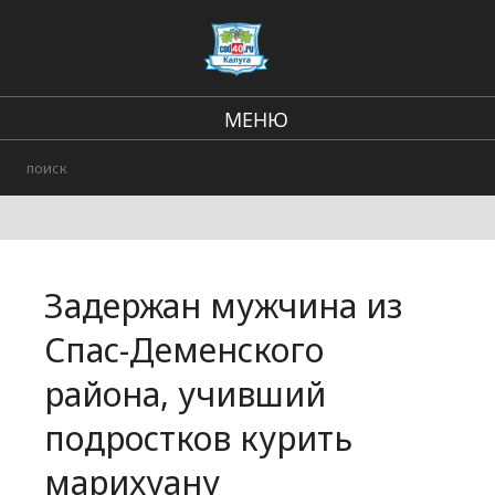
МЕНЮ
В стране и мире
Региональные новости
Городские события
Задержан мужчина из
Происшествия
Спас-Деменского
района, учивший
подростков курить
марихуану